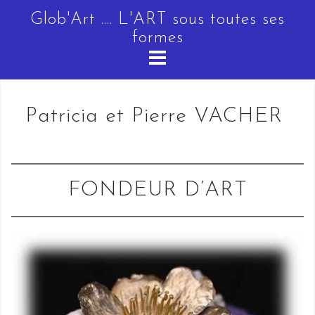
Skip
Glob'Art .... L'ART sous toutes ses
to
formes
content
Patricia et Pierre VACHER
FONDEUR D’ART