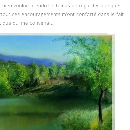
 a bien voulue prendre le temps de regarder quelques
urtout ces encouragements m’ont conforté dans le fait
istique qui me convenait.