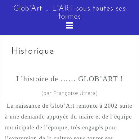
Skip
Glob'Art .... L'ART sous toutes ses
to
formes
content
Historique
L’histoire de …… GLOB’ART !
(par Françoise Utrera)
La naissance de Glob’Art remonte à 2002 suite
à une demande appuyée du maire et de l’équipe
municipale de l’époque, très engagés pour
l’expression de la culture sous toutes ses