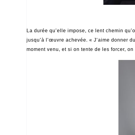
La dur
ée qu
’
elle impose, ce lent chemin qu
’
o
jusqu’à
l
’œuvre achevé
e.
« J’
aime donner du 
moment venu, et si on tente de les forcer, on