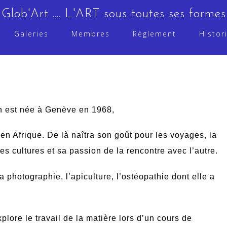
Glob'Art .... L'ART sous toutes ses formes
Galeries
Membres
Règlement
Histor
ch
est né
e
à
Gen
ève en 1968,
en Afrique. De là
naî
tra son goût pour les voyages, la
s cultures et sa passion de la rencontre avec l’autre.
la photographie, l
’
apiculture, l
’ost
éopathie dont elle a
lore le travail de la matière lors d’un cours de