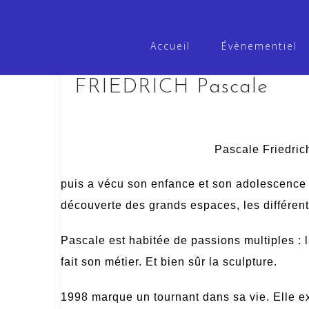
Skip
to
Accueil
Évènementiel
content
FRIEDRICH Pascale
Pascale Friedri
puis a vécu son enfance et son adolescence 
découverte des grands espaces, les différente
Pascale est habitée de passions multiples
: 
fait son métier. Et bien sû
r la sculpture.
1998 marque un tournant dans sa vie. Elle exp