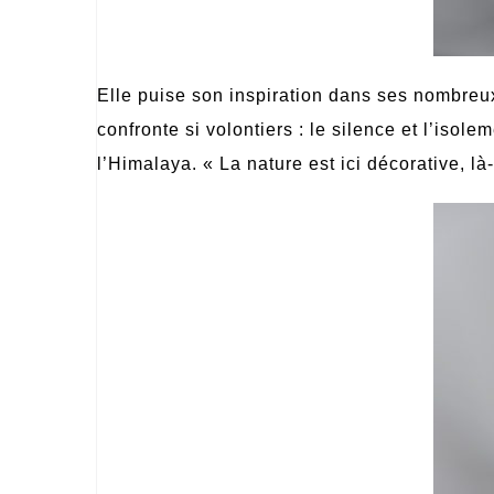
Elle puise son inspiration dans ses nombreux
confronte si volontiers
: le silence et l
’
isolem
l
’Himalaya. «
La nature est ici dé
corative, l
à-